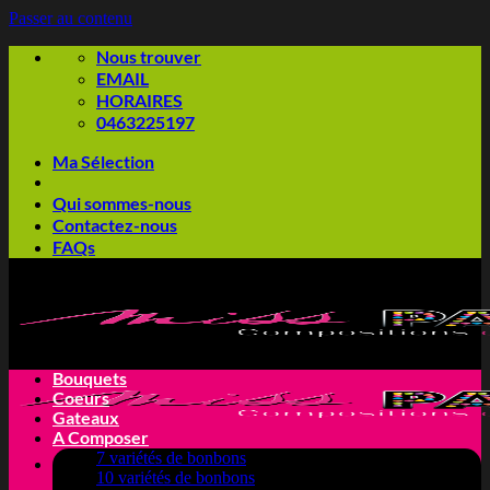
Passer au contenu
Nous trouver
EMAIL
HORAIRES
0463225197
Ma Sélection
Qui sommes-nous
Contactez-nous
FAQs
Bouquets
Coeurs
Gateaux
A Composer
7 variétés de bonbons
10 variétés de bonbons