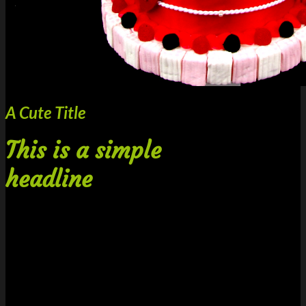
PayPal
A Cute Title
This is a simple
headline
A Small text
Stripe
Click me!