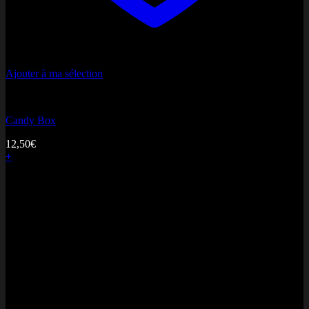
Ajouter à ma sélection
Candy Box
Candy Box
12,50
€
+