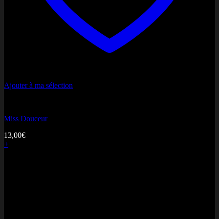
Ajouter à ma sélection
Bonne fête Maman
Miss Douceur
13,00
€
+