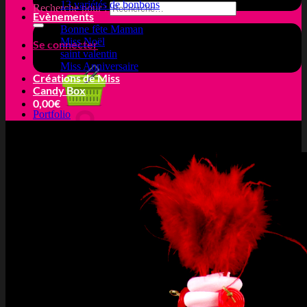
13 variétés de bonbons
Recherche pour :
Evènements
Bonne fête Maman
Miss Noël
Se connecter
saint valentin
Miss Anniversaire
Créations de Miss
Candy Box
0,00
€
Portfolio
Votre panier est vide.
Retour à la boutique
Panier