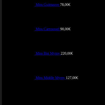
Miss Guimauve
78,00
€
Miss Carroussel
90,00
€
Miss Big Mymy
220,00
€
Miss Middle Mymy
127,00
€
+ Vendus
Visa