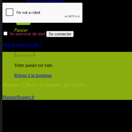
Panier
Se souvenir de moi
Se connecter
Mot de passe perdu ?
Votre panier est vide.
Retour à la boutique
Mangez 5 fruits et légumes par jours :
MangerBouger.fr
Nouveautés