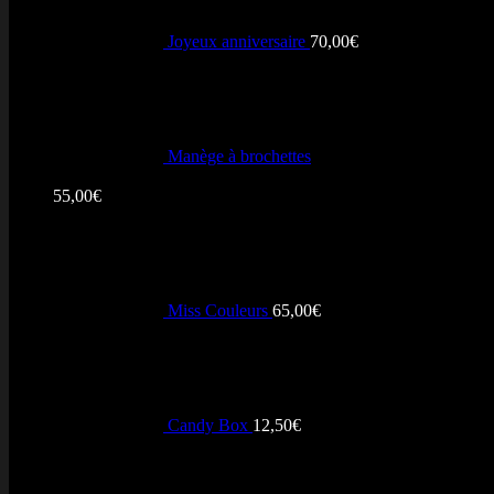
Joyeux anniversaire
70,00
€
Manège à brochettes
Note
5.00
sur 5
55,00
€
Miss Couleurs
65,00
€
Candy Box
12,50
€
+ Notés