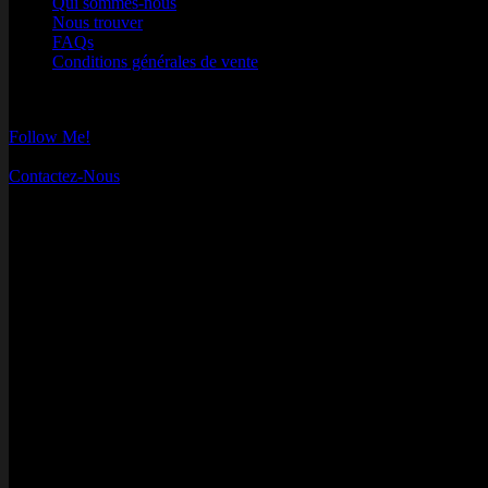
Qui sommes-nous
Nous trouver
FAQs
Conditions générales de vente
Instagram
Follow Me!
Contactez-nous
Contactez-Nous
MasterCard