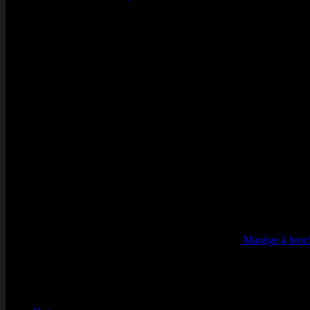
Avis récents
Stripe
Manège à broch
Note
5
sur 5
par qsdfqs qsdfqds
Nos Engagements