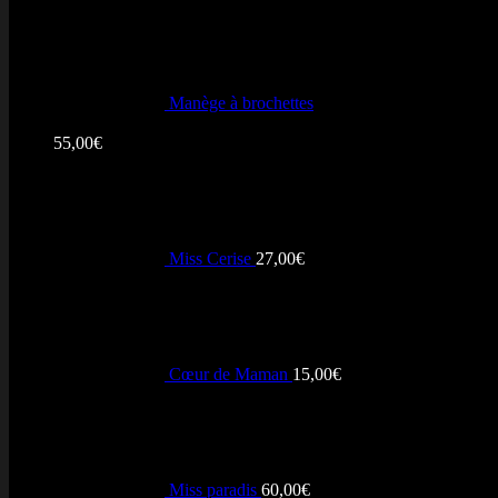
Manège à brochettes
PayPal
Note
5.00
sur 5
55,00
€
Miss Cerise
27,00
€
Cœur de Maman
15,00
€
Miss paradis
60,00
€