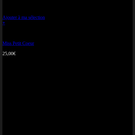
Ajouter à ma sélection
+
Bonne fête Maman
Miss Petit Coeur
25,00
€