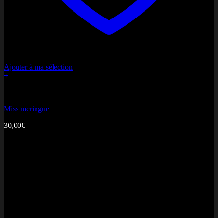
Ajouter à ma sélection
+
Bonne fête Maman
Miss meringue
30,00
€