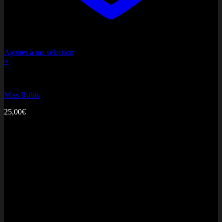
Ajouter à ma sélection
+
Bonne fête Maman
Miss Rubis
25,00
€