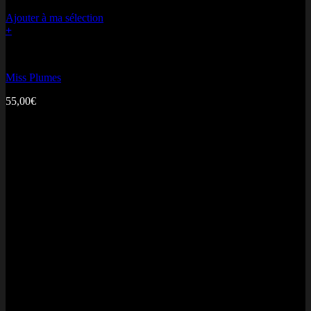
Ajouter à ma sélection
+
Bonne fête Maman
Miss Plumes
55,00
€