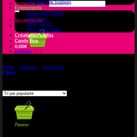
13 variétés de bonbons
Recherche pour :
Evènements
Bonne fête Maman
Miss Noël
Se connecter
saint valentin
Miss Anniversaire
Créations de Miss
Candy Box
0,00
€
Portfolio
Home
»
Boutique
»
événements
»
Bonne fête Maman
Filtrer
Votre panier est vide.
Affichage de 1–12 sur 17 résultats
Trié par popularité
Retour à la boutique
Panier