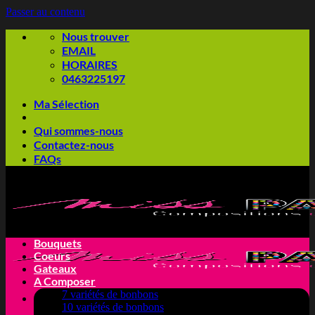
Passer au contenu
Nous trouver
EMAIL
HORAIRES
0463225197
Ma Sélection
Qui sommes-nous
Contactez-nous
FAQs
Bouquets
Coeurs
Gateaux
A Composer
7 variétés de bonbons
10 variétés de bonbons