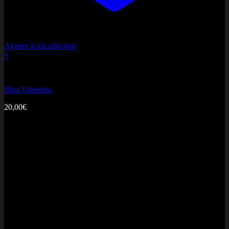
Ajouter à ma sélection
+
Bonne fête Maman
Miss Valentine
20,00
€