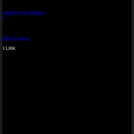
Ajouter à ma sélection
+
Bonne fête Maman
Miss Douceur
13,00
€