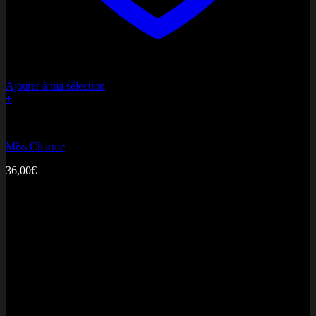
Ajouter à ma sélection
+
Bonne fête Maman
Miss Charme
36,00
€