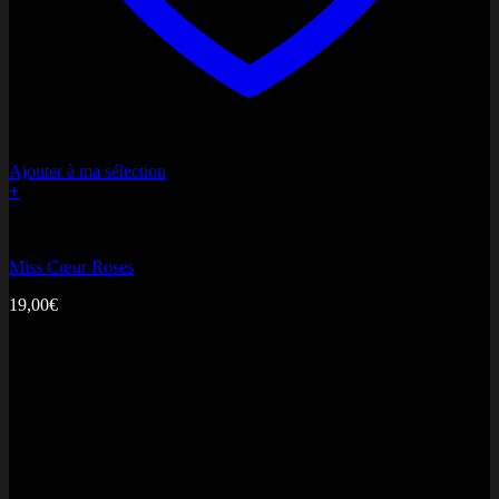
Ajouter à ma sélection
+
Bonne fête Maman
Miss Cœur Roses
19,00
€