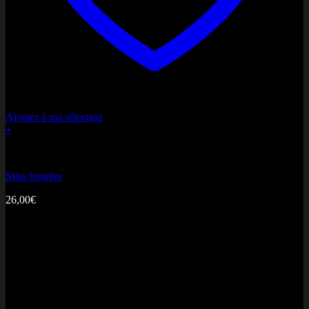
MasterCard
Ajouter à ma sélection
+
Bonne fête Maman
Miss fougère
26,00
€
Cash On Delivery