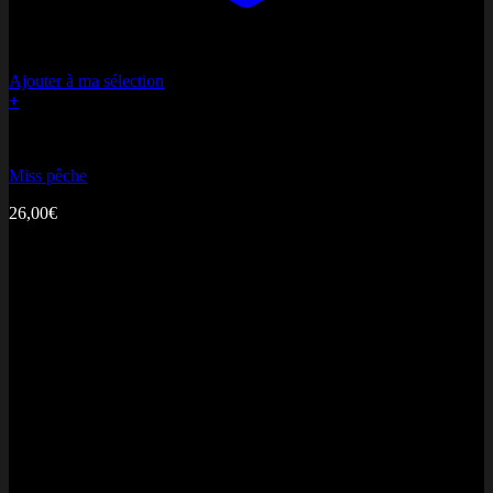
Ajouter à ma sélection
+
Bonne fête Maman
Miss pêche
26,00
€