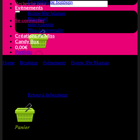
13 variétés de bonbons
Recherche pour :
Evènements
Bonne fête Maman
Miss Noël
Se connecter
saint valentin
Miss Anniversaire
Créations de Miss
Candy Box
0,00
€
Portfolio
Home
»
Boutique
»
événements
»
Bonne fête Maman
»
Maman je
t’aime
Votre panier est vide.
Retour à la boutique
Panier