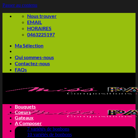
Passer au contenu
Nous trouver
EMAIL
HORAIRES
0463225197
Ma Sélection
Qui sommes-nous
Contactez-nous
FAQs
Bouquets
Coeurs
Gateaux
A Composer
7 variétés de bonbons
10 variétés de bonbons