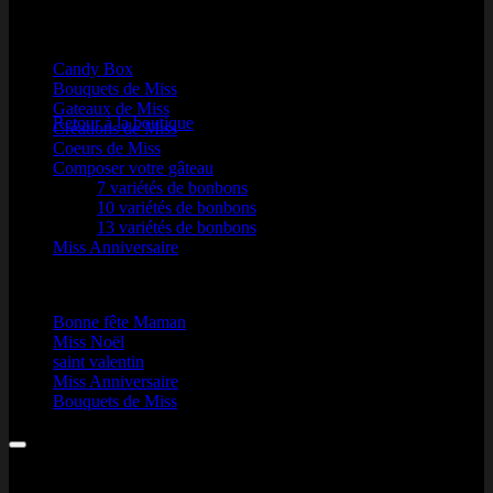
Nos produits
Candy Box
Votre panier est vide.
Bouquets de Miss
Gateaux de Miss
Retour à la boutique
Créations de Miss
Coeurs de Miss
Composer votre gâteau
7 variétés de bonbons
10 variétés de bonbons
13 variétés de bonbons
Miss Anniversaire
Une Occasion
Bonne fête Maman
Miss Noël
saint valentin
Visa
Miss Anniversaire
Bouquets de Miss