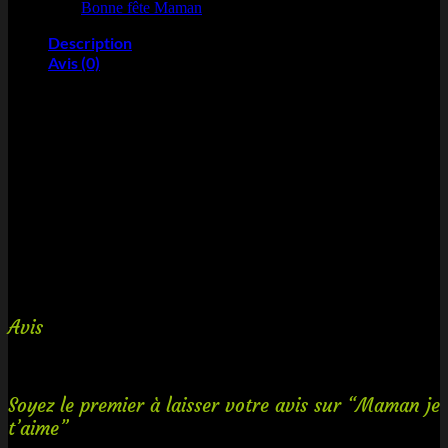
Catégorie :
Bonne fête Maman
Description
Avis (0)
Composition de bonbons en forme de cœur composé de cœurs de
fraise, de cerises acidulées Haribo, de cœur de pêches Haribo, de
fraises lisses, de lèvres à la cerise et de guimauve.
Contient environ 35 bonbons.
Dimensions :
Hauteur : 14 cm
Largeur : 16 cm
Gâteau créé et expédié sous 48h (jours ouvrés).
Avis
Il n’y a pas encore d’avis.
Soyez le premier à laisser votre avis sur “Maman je
t’aime”