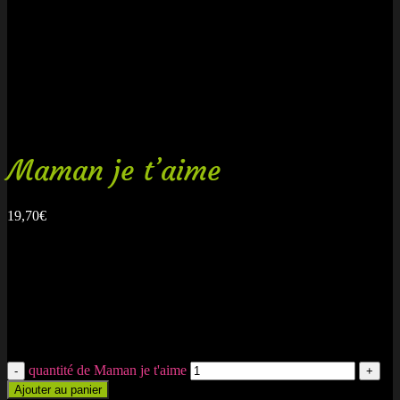
Maman je t’aime
19,70
€
Composition de bonbons en forme de cœur composé de cœurs de
fraise, de cerises acidulées Haribo, de cœur de pêches Haribo, de
fraises lisses, de lèvres à la cerise et de guimauve.
Contient environ 35 bonbons.
garantie fraîcheur, produits créés pour la commande
quantité de Maman je t'aime
Ajouter au panier