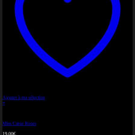
Ajouter à ma sélection
+
Bonne fête Maman
Miss Cœur Roses
19,00
€