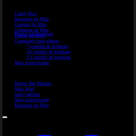
Nos produits
Candy Box
Bouquets de Miss
Votre panier est vide.
Gateaux de Miss
Créations de Miss
Retour à la boutique
Coeurs de Miss
Composer votre gâteau
7 variétés de bonbons
10 variétés de bonbons
13 variétés de bonbons
Miss Anniversaire
Une Occasion
Bonne fête Maman
Miss Noël
saint valentin
Miss Anniversaire
Visa
Bouquets de Miss