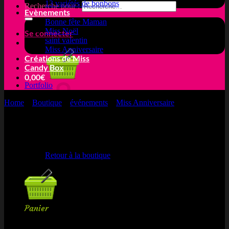
13 variétés de bonbons
Recherche pour :
Evènements
Bonne fête Maman
Miss Noël
Se connecter
saint valentin
Miss Anniversaire
Créations de Miss
Candy Box
0,00
€
Portfolio
Home
»
Boutique
»
événements
»
Miss Anniversaire
»
Miss Lilou
Votre panier est vide.
Retour à la boutique
Panier