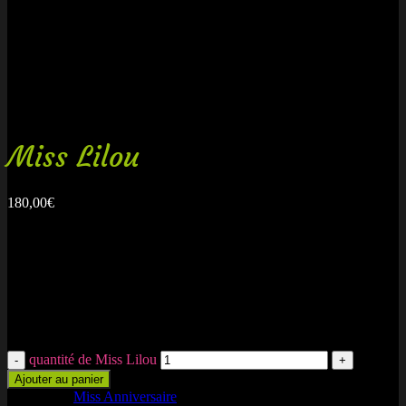
Miss Lilou
180,00
€
Gâteau de bonbons composé notamment de véritables oursons
guimauve chocolat, de guimauve, de fraises Tagada, de bananes, de
bublizz…
Contient environ 300 bonbons.
garantie fraîcheur, produits créés pour la commande
quantité de Miss Lilou
Ajouter au panier
Catégorie :
Miss Anniversaire