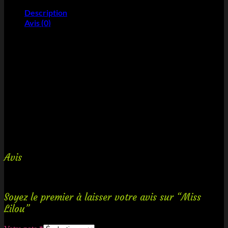
Description
Avis (0)
Gâteau de bonbons composé notamment de véritables oursons
guimauve chocolat, de guimauve, de fraises Tagada, de bananes, de
bublizz…
Contient environ 300 bonbons.
Dimensions :
Diamètre : 44 cm
Hauteur : 60 cm
Gâteau créé et expédié sous 48h (jours ouvrés).
Avis
Il n’y a pas encore d’avis.
Soyez le premier à laisser votre avis sur “Miss
Lilou”