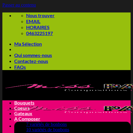
Passer au contenu
Nous trouver
EMAIL
HORAIRES
0463225197
Ma Sélection
Qui sommes-nous
Contactez-nous
FAQs
Bouquets
Coeurs
Gateaux
A Composer
7 variétés de bonbons
10 variétés de bonbons