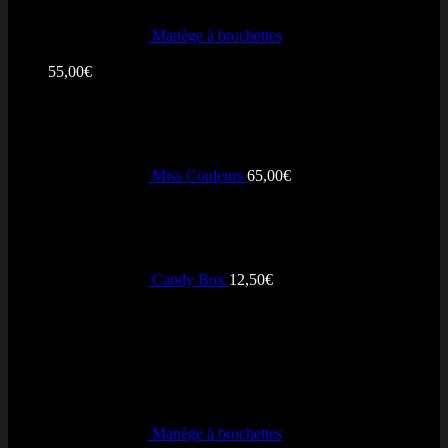
Manège à brochettes
Note
5.00
sur 5
55,00
€
MasterCard
Miss Couleurs
65,00
€
Candy Box
12,50
€
+ Notés
Cash On Delivery
Manège à brochettes