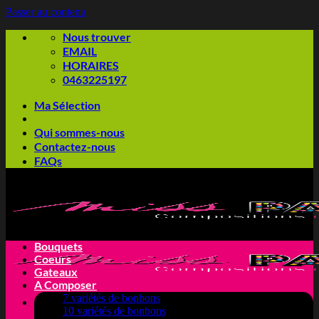
Passer au contenu
Nous trouver
EMAIL
HORAIRES
0463225197
Ma Sélection
Qui sommes-nous
Contactez-nous
FAQs
Bouquets
Coeurs
Gateaux
A Composer
7 variétés de bonbons
10 variétés de bonbons