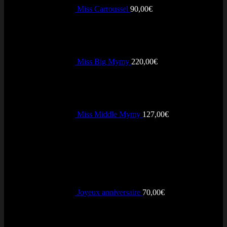
Miss Carroussel
90,00
€
PayPal
Miss Big Mymy
220,00
€
Miss Middle Mymy
127,00
€
+ Vendus
Stripe
Joyeux anniversaire
70,00
€