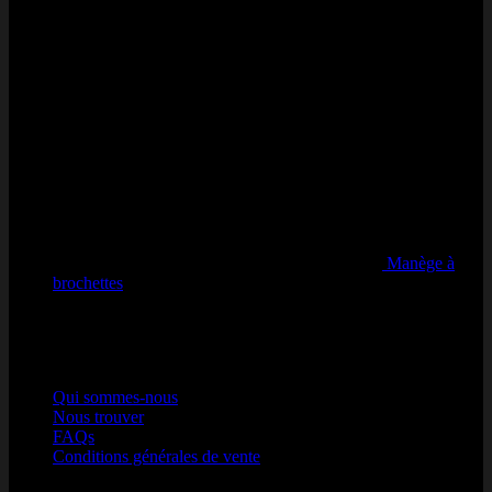
Manège à
brochettes
Note
5
sur 5
par qsdfqs qsdfqds
Nos Engagements
Qui sommes-nous
Nous trouver
FAQs
Conditions générales de vente