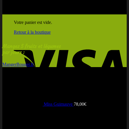
Votre panier est vide.
Retour à la boutique
Mangez 5 fruits et légumes
par jours :
MangerBouger.fr
Nouveautés
Visa
Miss Guimauve
78,00
€