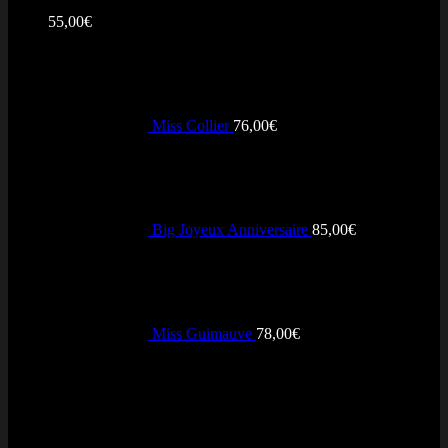
Note
5.00
sur 5
55,00
€
Miss Collier
76,00
€
Big Joyeux Anniversaire
85,00
€
Miss Guimauve
78,00
€
Avis récents