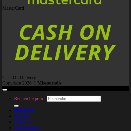
MasterCard
Cash On Delivery
Copyright 2026 ©
Missparadis
.
Recherche pour :
Bouquets
Coeurs
Gateaux
A Composer