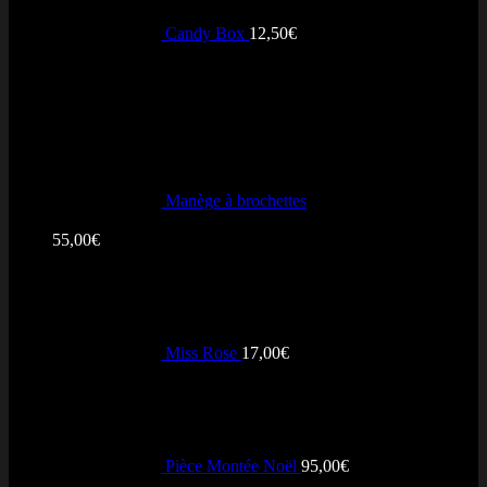
Candy Box
12,50
€
+ Notés
Manège à brochettes
Note
5.00
sur 5
55,00
€
Miss Rose
17,00
€
Pièce Montée Noël
95,00
€