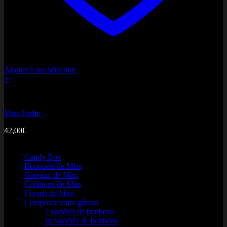
Ajouter à ma sélection
+
Bouquets de Miss
Miss Jardin
42,00
€
Nos produits
Candy Box
Bouquets de Miss
Gateaux de Miss
Créations de Miss
Coeurs de Miss
Composer votre gâteau
7 variétés de bonbons
10 variétés de bonbons