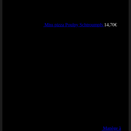
Miss pizza Poulpy Schtroumpfs
14,70
€
Avis récents
Manège à