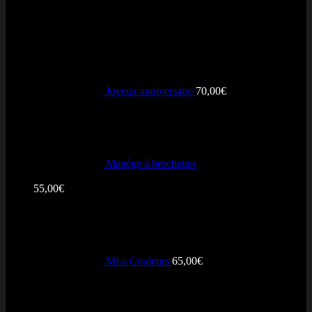
+ Vendus
Joyeux anniversaire
70,00
€
Manège à brochettes
Note
5.00
sur 5
55,00
€
Miss Couleurs
65,00
€