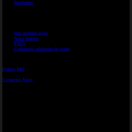
brochettes
Note
5
sur 5
par qsdfqs qsdfqds
Nos Engagements
Qui sommes-nous
Nous trouver
FAQs
Conditions générales de vente
Instagram
Follow Me!
Contactez-nous
Contactez-Nous