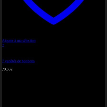
MasterCard
Ajouter à ma sélection
+
Composer votre gâteau
7 variétés de bonbons
70,00
€
Cash On Delivery