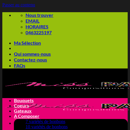
Passer au contenu
Nous trouver
EMAIL
HORAIRES
0463225197
Ma Sélection
Qui sommes-nous
Contactez-nous
FAQs
Bouquets
Coeurs
Gateaux
A Composer
7 variétés de bonbons
10 variétés de bonbons