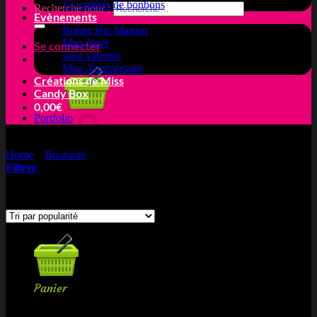
13 variétés de bonbons
Recherche pour :
Evènements
Bonne fête Maman
Miss Noël
Se connecter
saint valentin
Miss Anniversaire
Créations de Miss
Candy Box
0,00
€
Portfolio
Home
»
Boutique
»
ceinture
Filtrer
Votre panier est vide.
3 résultats affichés
Trié par popularité
Retour à la boutique
Panier