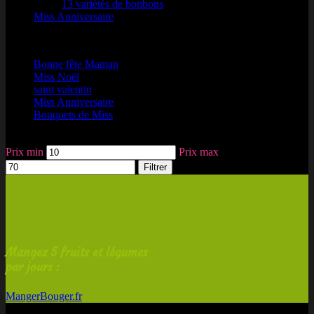
13 variétés de bonbons
Miss Anniversaire
Une occasion ?
Bonne fête Maman
Miss Noël
saint valentin
Miss Anniversaire
Bouquets de Miss
Filtrer par tarif
Prix min
Prix max
Filtrer
Mangez 5 fruits et légumes
par jours :
MangerBouger.fr
Nouveautés