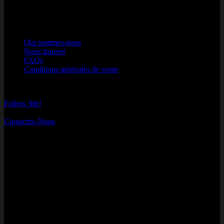
par qsdfqs qsdfqds
Nos Engagements
Qui sommes-nous
Nous trouver
FAQs
Conditions générales de vente
Instagram
Follow Me!
Contactez-nous
Contactez-Nous