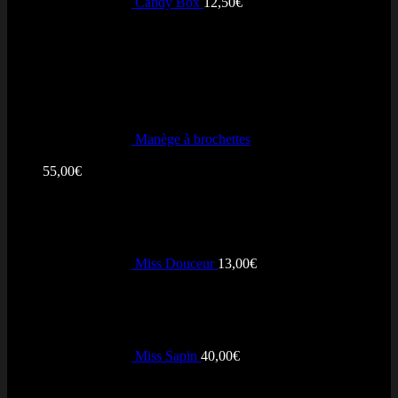
Candy Box
12,50
€
+ Notés
Manège à brochettes
Note
5.00
sur 5
55,00
€
Miss Douceur
13,00
€
Miss Sapin
40,00
€