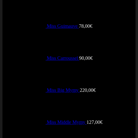
Miss Guimauve
78,00
€
Miss Carroussel
90,00
€
Miss Big Mymy
220,00
€
Miss Middle Mymy
127,00
€
+ Vendus