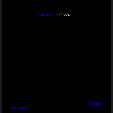
Miss Mymy
74,00
€
Avis récents
Manège à
brochettes
Note
5
sur 5