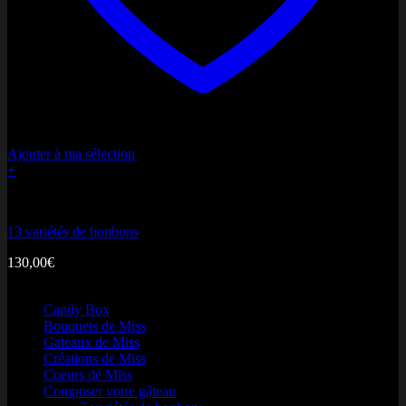
MasterCard
Ajouter à ma sélection
+
Composer votre gâteau
13 variétés de bonbons
130,00
€
Nos produits
Cash On Delivery
Candy Box
Bouquets de Miss
Gateaux de Miss
Créations de Miss
Coeurs de Miss
Composer votre gâteau