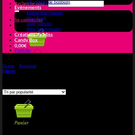
13 variétés de bonbons
Recherche pour :
Evènements
Bonne fête Maman
Miss Noël
Se connecter
saint valentin
Miss Anniversaire
Créations de Miss
Candy Box
0,00
€
Portfolio
Home
»
Boutique
»
schtroumpf
Filtrer
Votre panier est vide.
Voici le seul résultat
Retour à la boutique
Panier