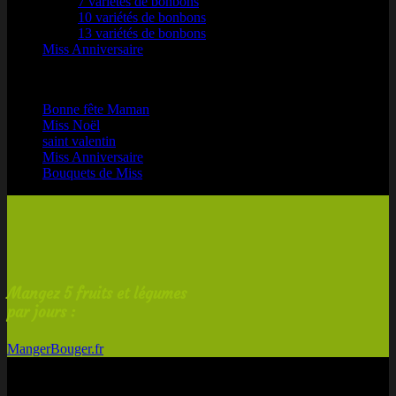
7 variétés de bonbons
10 variétés de bonbons
13 variétés de bonbons
Miss Anniversaire
Une occasion ?
Bonne fête Maman
Miss Noël
saint valentin
Miss Anniversaire
Bouquets de Miss
Mangez 5 fruits et légumes
par jours :
MangerBouger.fr
Nouveautés