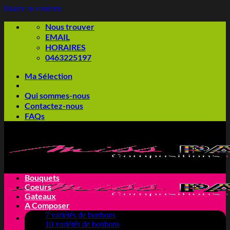
Passer au contenu
Nous trouver
EMAIL
HORAIRES
0463225197
Ma Sélection
Qui sommes-nous
Contactez-nous
FAQs
Bouquets
Coeurs
Gateaux
A Composer
7 variétés de bonbons
10 variétés de bonbons