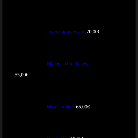
Joyeux anniversaire
70,00
€
Manège à brochettes
Note
5.00
sur 5
55,00
€
Miss Couleurs
65,00
€