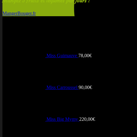
Mangez 5 fruits et légumes par jours :
MangerBouger.fr
Nouveautés
Miss Guimauve
78,00
€
Miss Carroussel
90,00
€
MasterCard
Miss Big Mymy
220,00
€