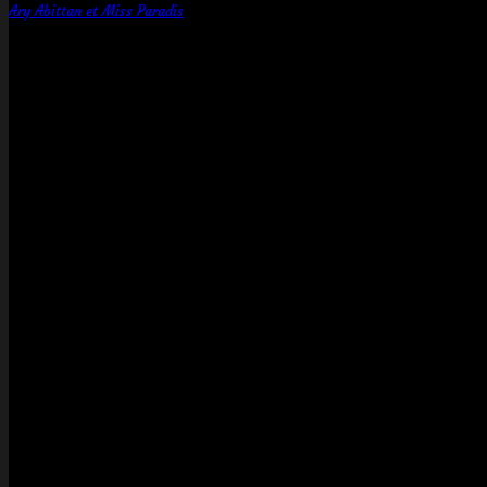
Ary Abittan et Miss Paradis
10
Juil