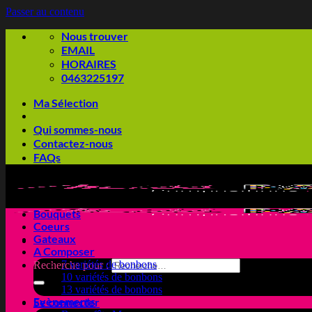
Passer au contenu
Nous trouver
EMAIL
HORAIRES
0463225197
Ma Sélection
Qui sommes-nous
Contactez-nous
FAQs
Bouquets
Coeurs
Gateaux
A Composer
7 variétés de bonbons
Recherche pour :
10 variétés de bonbons
13 variétés de bonbons
Evènements
Se connecter