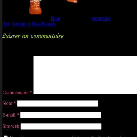
This entry was posted in
Blog
. Bookmark the
permalink
.
Ary Abittan et Miss Paradis
Laisser un commentaire
Votre adresse e-mail ne sera pas publiée.
Les champs obligatoires son
MasterCard
Commentaire
*
Nom
*
E-mail
*
Site web