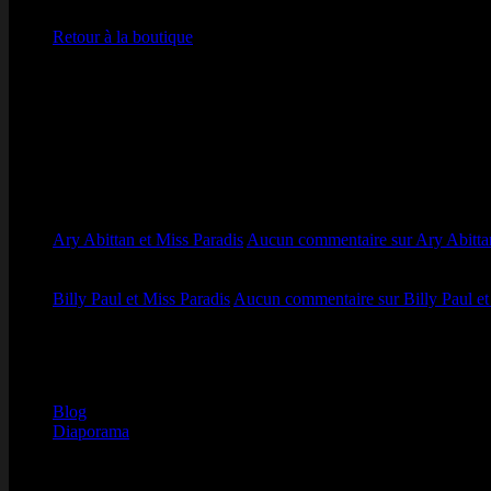
Retour à la boutique
Derniers posts
10
Juil
Ary Abittan et Miss Paradis
Aucun commentaire
sur Ary Abitta
10
Juil
Billy Paul et Miss Paradis
Aucun commentaire
sur Billy Paul e
Derniers commentaires
Catégories
Blog
(2)
Diaporama
(3)
Par dates