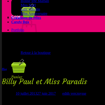
Bonne fête Maman
Miss Noël
saint valentin
Miss Anniversaire
0,00
€
Créations de Miss
Candy Box
Portfolio
Votre panier est vide.
Retour à la boutique
Blog
Panier
Billy Paul et Miss Paradis
Publié le
10 juillet 2013
27 juin 2017
par
edith vercruysse
Votre panier est vide.